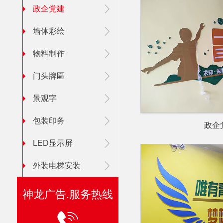
政企党建
墙体彩绘
物料制作
门头牌匾
景观字
包装印务
政企
LED显示屏
外装电梯安装
神龙广告.服务热线